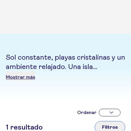
Sol constante, playas cristalinas y un
ambiente relajado. Una isla
sorprende con su mezcla de
Mostrar más
naturaleza, cultura y hospitalidad
caribeña
Ordenar
1
resultado
Filtros