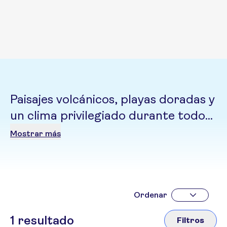
Paisajes volcánicos, playas doradas y
un clima privilegiado durante todo
el año que invita a descansar,
Mostrar más
explorar y conectar con una esencia
donde África y el Atlántico se
encuentran
Ordenar
1
resultado
Filtros